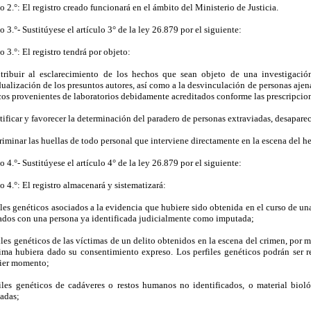
o 2.°: El registro creado funcionará en el ámbito del Ministerio de Justicia.
o 3.°- Sustitúyese el artículo 3° de la ley 26.879 por el siguiente:
o 3.°: El registro tendrá por objeto:
tribuir al esclarecimiento de los hechos que sean objeto de una investigación 
ualización de los presuntos autores, así como a la desvinculación de personas ajena
cos provenientes de laboratorios debidamente acreditados conforme las prescripcion
tificar y favorecer la determinación del paradero de personas extraviadas, desaparec
riminar las huellas de todo personal que interviene directamente en la escena del h
o 4.°- Sustitúyese el artículo 4° de la ley 26.879 por el siguiente:
o 4.°: El registro almacenará y sistematizará:
iles genéticos asociados a la evidencia que hubiere sido obtenida en el curso de un
ados con una persona ya identificada judicialmente como imputada;
iles genéticos de las víctimas de un delito obtenidos en la escena del crimen, por 
tima hubiera dado su consentimiento expreso. Los perfiles genéticos podrán ser re
ier momento;
files genéticos de cadáveres o restos humanos no identificados, o material bio
iadas;