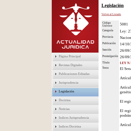
Legislación
Volver al Listado
Código
5081
Unívoco
Categoría
Ley: 2
Provincia
Nacion
Publicación
14/10
Sanción
26/09
Página Principal
Promulgación
26/09
Título
LEY N.
Revistas Digitales
Texto
El Sen
Publicaciones Editadas
Artícul
Jurisprudencia
Artícu
Legislación
genétic
Doctrina
El regi
Noticias
El reg
podrán 
Indices Jurisprudencia
Artícul
Indices Doctrina