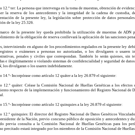
lo 12.° ter: La persona que intervenga en la toma de muestras, obtención de evidenc
er la reserva de los antecedentes y la integridad de la cadena de custodia, 
entación de la presente ley, la legislación sobre protección de datos personale
ión de la ley 25.326.
marco de la presente ley queda prohibida la utilización de muestras de ADN par
imiento de la obligación de reserva conllevará la aplicación de las sanciones pena
s, interviniendo en alguno de los procedimientos regulados en la presente ley debi
registros o exámenes a personas no autorizadas, o los divulgaren o usaren i
strativas, penales y civiles que correspondan. También lo serán quienes, sin te
das e ilegítimamente o violando sistemas de confidencialidad y seguridad de datos 
, los divulgaran o los usaren indebidamente.
o 14.°- Incorpórase como artículo 12 quáter a la ley 26.879 el siguiente:
lo 12.° quáter: Créase la Comisión Nacional de Huellas Genéticas a los efectos d
iento respecto de la implementación y funcionamiento del Registro Nacional de D
al.
o 15.°- Incorpórase como artículo 12 quinquies a la ley 26.879 el siguiente:
lo 12.° quinquies: El director del Registro Nacional de Datos Genéticos Vinculad
 presidente de la Nación, previo concurso público de oposición y antecedentes y dur
ido previa consulta a la Comisión Nacional de Huellas Genéticas para los perí
so precitado estará integrado por los miembros de la Comisión Nacional de Huellas