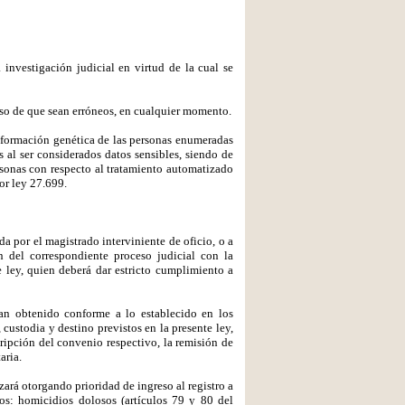
investigación judicial en virtud de la cual se
caso de que sean erróneos, en cualquier momento.
información genética de las personas enumeradas
os al ser considerados datos sensibles, siendo de
ersonas con respecto al tratamiento automatizado
or ley 27.699.
da por el magistrado interviniente de oficio, o a
n del correspondiente proceso judicial con la
e ley, quien deberá dar estricto cumplimiento a
ayan obtenido conforme a lo establecido en los
custodia y destino previstos en la presente ley,
ripción del convenio respectivo, la remisión de
aria.
izará otorgando prioridad de ingreso al registro a
tos: homicidios dolosos (artículos 79 y 80 del