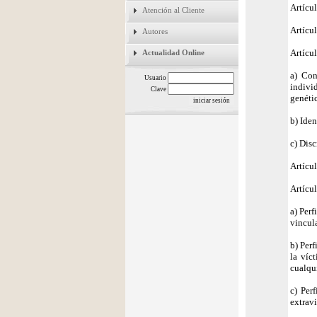
Artícul
Atención al Cliente
Artícul
Autores
Artícul
Actualidad Online
a) Con
Usuario
individ
Clave
genéti
b) Iden
c) Disc
Artícul
Artícul
a) Perf
vincul
b) Perf
la víc
cualqu
c) Per
extrav