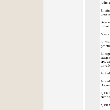
judicia
En ning
present
Bajo n
intimi
A los e
El sis
genéti
El reg
existe
aproba
privad
Artícul
Artícu
Organi
a) Ela
autorid
b) Ela