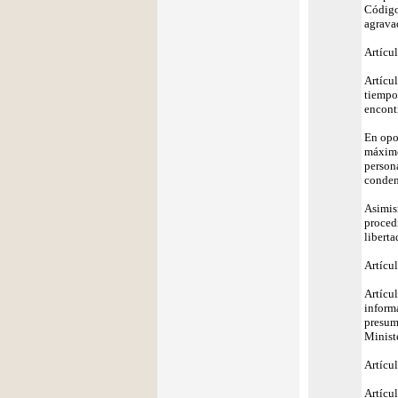
Código
agravad
Artícul
Artícul
tiempo 
encont
En opor
máximo
person
conden
Asimis
proced
liberta
Artícul
Artícu
inform
presum
Ministe
Artícul
Artícul