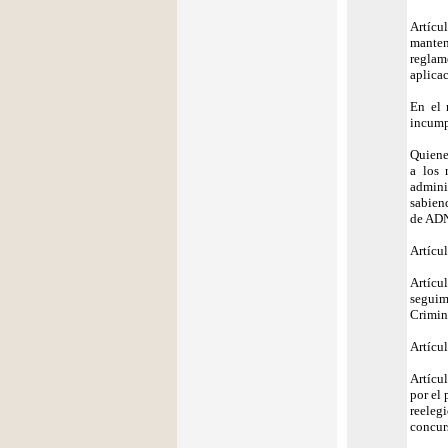
Artícu
manten
reglam
aplicac
En el 
incumpl
Quiene
a los 
admini
sabien
de ADN
Artícul
Artícu
seguim
Crimin
Artícul
Artícu
por el
reeleg
concur