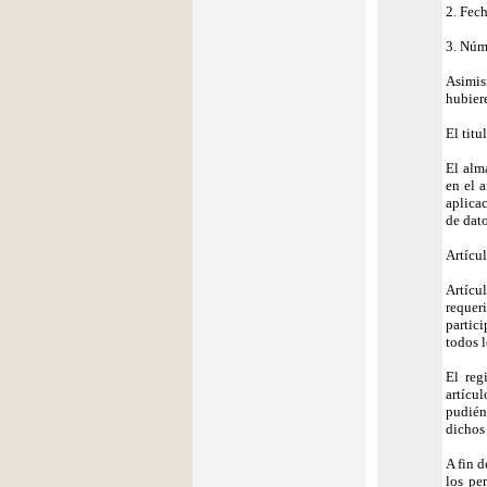
2. Fech
3. Núm
Asimis
hubier
El titu
El alm
en el a
aplica
de dat
Artícul
Artícul
requer
partic
todos l
El reg
artícu
pudién
dichos 
A fin d
los pe