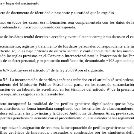
a y lugar del nacimiento.
ero de documento de identidad o pasaporte y autoridad que lo expidió.
mo, en todos los casos, esa información será complementada con los datos de la 
e ordenado su inscripción, cuando corresponda.
lar de los datos tendrá derecho a acceder y eventualmente corregir sus datos en el 
acenamiento, registro y tratamiento de los datos personales correspondiente a la 
rtículo 4°, lo es bajo criterios de estricto secreto y confidencialidad de los mism
ción las reglas previstas en el Convenio Internacional para la Protección de las P
os de carácter personal, y su protocolo modificatorio, denominado +108 aprobado p
o 6.°- Sustitúyese el artículo 5° de la ley 26.879 por el siguiente:
o 5.°: La incorporación de perfiles genéticos referidos en el artículo 4° será ordena
imiento del Ministerio Público Fiscal o de parte, en los casos de sustanciació
ipación de un laboratorio acreditado en los términos del artículo 9° de la present
os requisitos exigidos en la presente ley.
istro incorporará la totalidad de los perfiles genéticos digitalizados que se h
los anteriores, en forma inmediata cumpliendo con los criterios de almacenamiento, 
dose solicitar a las provincias y la Ciudad Autónoma de Buenos Aires, previa susc
perfiles genéticos de acuerdo con el procedimiento que se establezca vía reglament
e optimizar la asignación de recursos, la incorporación de perfiles genéticos se real
rfiles genéticos de imputados, procesados o condenados por los siguientes deli