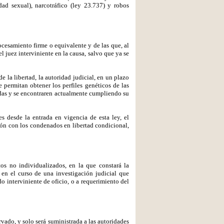
dad sexual), narcotráfico (ley 23.737) y robos
rocesamiento firme o equivalente y de las que, al
l juez interviniente en la causa, salvo que ya se
e la libertad, la autoridad judicial, en un plazo
 permitan obtener los perfiles genéticos de las
adas y se encontraren actualmente cumpliendo su
 desde la entrada en vigencia de esta ley, el
ión con los condenados en libertad condicional,
tos no individualizados, en la que constará la
 en el curso de una investigación judicial que
o interviniente de oficio, o a requerimiento del
rvado, y solo será suministrada a las autoridades