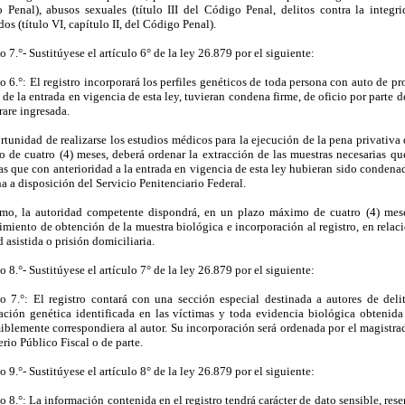
 Penal), abusos sexuales (título III del Código Penal, delitos contra la integri
os (título VI, capítulo II, del Código Penal).
o 7.°- Sustitúyese el artículo 6° de la ley 26.879 por el siguiente:
o 6.°: El registro incorporará los perfiles genéticos de toda persona con auto de p
de la entrada en vigencia de esta ley, tuvieran condena firme, de oficio por parte de
rare ingresada.
tunidad de realizarse los estudios médicos para la ejecución de la pena privativa d
 de cuatro (4) meses, deberá ordenar la extracción de las muestras necesarias que
as que con anterioridad a la entrada en vigencia de esta ley hubieran sido conden
a a disposición del Servicio Penitenciario Federal.
mo, la autoridad competente dispondrá, en un plazo máximo de cuatro (4) meses
imiento de obtención de la muestra biológica e incorporación al registro, en relac
d asistida o prisión domiciliaria.
o 8.°- Sustitúyese el artículo 7° de la ley 26.879 por el siguiente:
lo 7.°: El registro contará con una sección especial destinada a autores de deli
ación genética identificada en las víctimas y toda evidencia biológica obtenida
iblemente correspondiera al autor. Su incorporación será ordenada por el magistrad
rio Público Fiscal o de parte.
o 9.°- Sustitúyese el artículo 8° de la ley 26.879 por el siguiente:
o 8.°: La información contenida en el registro tendrá carácter de dato sensible, rese