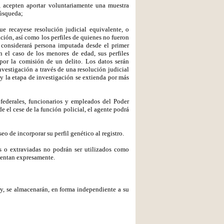
o, acepten aportar voluntariamente una muestra
búsqueda;
e recayese resolución judicial equivalente, o
ción, así como los perfiles de quienes no fueron
 considerará persona imputada desde el primer
n el caso de los menores de edad, sus perfiles
por la comisión de un delito. Los datos serán
estigación a través de una resolución judicial
 y la etapa de investigación se extienda por más
d federales, funcionarios y empleados del Poder
 el cese de la función policial, el agente podrá
o de incorporar su perfil genético al registro.
as o extraviadas no podrán ser utilizados como
sientan expresamente.
ey, se almacenarán, en forma independiente a su