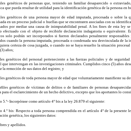
files genéticos de personas que, teniendo un familiar desaparecido o extraviad
ca que pueda resultar de utilidad para la identificación genética de la persona en 
files genéticos de una persona mayor de edad imputada, procesada o sobre la qu
ada en un proceso judicial o huellas que se encontraren asociadas con su identifica
ados por mediar una causa de inimputabilidad penal. A los fines de esta ley se
o efectuado con el objeto de recibirle declaración indagatoria o equivalente. E
cos solo podrán ser incorporados si fueron declarados penalmente responsables 
dos cuando la persona imputada, procesada o condenada sea desvinculada de la inv
quiera certeza de cosa juzgada, o cuando no se haya resuelto la situación procesal
 (3) años;
files genéticos del personal perteneciente a las fuerzas policiales y de segurida
l que intervengan en las investigaciones criminales. Cumplidos cinco (5) años desde
ar la remoción de sus datos del registro; y
iles genéticos de toda persona mayor de edad que voluntariamente manifieste su dese
rfiles genéticos de víctimas de delitos o de familiares de personas desaparecid
a para el esclarecimiento de un hecho delictivo, excepto que los aportantes lo con
o 5.°- Incorpórase como artículo 4° bis a la ley 26.879 el siguiente:
lo 4.° bis: Respecto a toda persona comprendida en el artículo 4° de la presente l
ción genética, los siguientes datos:
bres y apellidos.