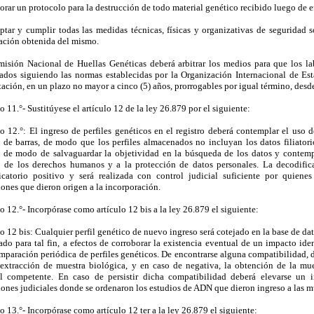
orar un protocolo para la destrucción de todo material genético recibido luego de e
ptar y cumplir todas las medidas técnicas, físicas y organizativas de seguridad 
ación obtenida del mismo.
isión Nacional de Huellas Genéticas deberá arbitrar los medios para que los la
tados siguiendo las normas establecidas por la Organización Internacional de E
ación, en un plazo no mayor a cinco (5) años, prorrogables por igual término, desde 
o 11.°- Sustitúyese el artículo 12 de la ley 26.879 por el siguiente:
lo 12.°: El ingreso de perfiles genéticos en el registro deberá contemplar el us
 de barras, de modo que los perfiles almacenados no incluyan los datos filiatori
, de modo de salvaguardar la objetividad en la búsqueda de los datos y contempl
o de los derechos humanos y a la protección de datos personales. La decodific
ficatorio positivo y será realizada con control judicial suficiente por quiene
iones que dieron origen a la incorporación.
o 12.°- Incorpórase como artículo 12 bis a la ley 26.879 el siguiente:
lo 12 bis: Cualquier perfil genético de nuevo ingreso será cotejado en la base de d
ado para tal fin, a efectos de corroborar la existencia eventual de un impacto iden
paración periódica de perfiles genéticos. De encontrarse alguna compatibilidad, debe
extracción de muestra biológica, y en caso de negativa, la obtención de la mu
al competente. En caso de persistir dicha compatibilidad deberá elevarse un 
iones judiciales donde se ordenaron los estudios de ADN que dieron ingreso a las 
o 13.°- Incorpórase como artículo 12 ter a la ley 26.879 el siguiente: