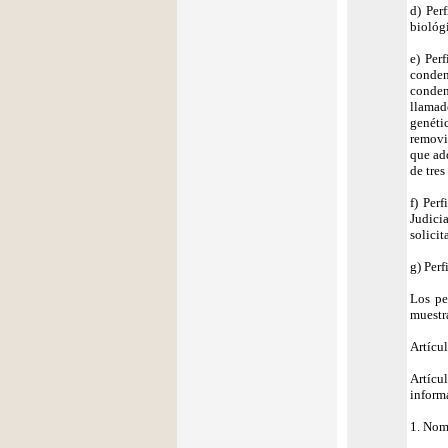
d) Per
biológi
e) Per
conden
conden
llamad
genéti
removi
que ad
de tres
f) Per
Judicia
solicit
g) Perf
Los pe
muestr
Artícul
Artícu
informa
1. Nom