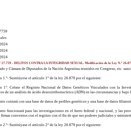
7759
ales
/2024
/2024
/2024
° 27.759 - DELITOS CONTRA LA INTEGRIDAD SEXUAL. Modificación de la Ley N.º 26.8
ado y Cámara de Diputados de la Nación Argentina reunidos en Congreso, etc. sanc
o 1.°- Sustitúyese el artículo 1° de la ley 26.879 por el siguiente:
lo 1°: Créase el Registro Nacional de Datos Genéticos Vinculados con la Invest
os de un análisis de ácido desoxirribonucleico (ADN) en las circunstancias y bajo l
stro contará con una base de datos de perfiles genéticos y una base de datos filiatori
istro funcionará para las investigaciones en el fuero federal y nacional, y las 
firmar convenios con el registro con el fin de que sus poderes judiciales y minister
o 2.°- Sustitúyase el artículo 2° de la ley 26.879 por el siguiente: