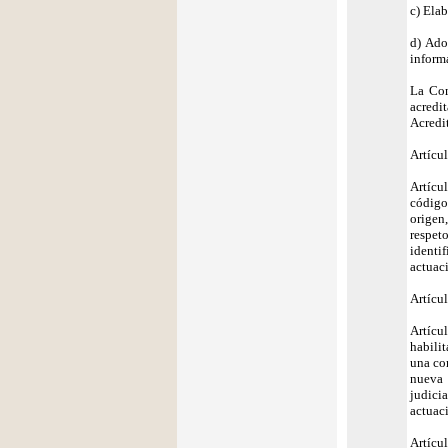
c) Elab
d) Ado
inform
La Com
acredi
Acredit
Artícul
Artícu
código
origen
respet
identi
actuac
Artícul
Artícu
habilit
una com
nueva 
judici
actuac
Artícul