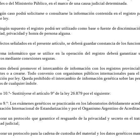
les o del Ministerio Público, en el marco de una causa judicial determinada.
ún caso podrá solicitarse o consultarse la información contenida en el registro par
e ley.
ingún supuesto el registro podrá ser utilizado como base o fuente de discriminació
dad, privacidad y honra de persona alguna.
fectos señalados en el presente artículo, se deberá guardar constancia de los funcion
tema informático que se utilice en la operación del registro deberá garantizar s
cos mediante conexiones seguras.
istro deberá promover el intercambio de información con los registros provinci
ntes o a crearse. Todo convenio con organismos públicos internacionales para el
ción por ley. Queda prohibido el intercambio de información genética sobre las per
os de cualquier índole.
o 10.°- Sustitúyese el artículo 9° de la ley 26.879 por el siguiente:
lo 9.°: Los exámenes genéticos se practicarán en los laboratorios debidamente acred
zación Internacional de Estandarización y por el Organismo Argentino de Acredita
borar un protocolo que garantice el resguardo de la privacidad y secreto en el tra
ad judicial;
borar un protocolo para la cadena de custodia del material y los datos genéticos ma