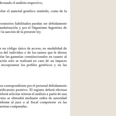
fectuado el análisis respectivo;
sobre el material genético remitido, como de la
boratorios habilitados puedan ser debidamente
standarización y por el Organismo Argentino de
la sanción de la presente ley.
o de un código único de acceso, en modalidad de
os del individuo o de los rastros que le dieron
ar las garantías constitucionales en cuanto al
ación solo se realizará en caso de un impacto
s incorporaron los perfiles genéticos y en las
atos correspondiente por el personal debidamente
tificatorio positivo. El registro deberá efectuar
rá solicitar reiterar el análisis a partir de una
estra se obtendrá mediante orden de autoridad
informe al juez o al fiscal competente en las
muestras comparadas.