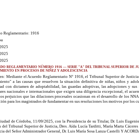
o Reglamentario: 1916
ba
/2025
/2025
/2025
DO REGLAMENTARIO NÚMERO 1916 — SERIE "A" DEL TRIBUNAL SUPERIOR DE JU
MIENTO EN PROCESOS DE NIÑEZ Y ADOLESCENCIA
n: Mediante el Acuerdo Reglamentario N° 1916, el Tribunal Superior de Justicia
iento" a las causas que resuelven la situación definitiva de niñas, niños y adol
dad con dictamen de adoptabilidad, las guardas adoptivas, las adopciones y sus
ares nacionales e internacionales que exigen una diligencia excepcional, el acuerd
 los perjuicios que las dilaciones procesales ocasionan en el desarrollo de los N
ión para los magistrados de fundamentar en sus resoluciones los motivos por los cua
ciudad de Córdoba, 11/09/2025, con la Presidencia de su Titular, Dr. Luis Eugenio
s del Tribunal Superior de Justicia, Dres. Aída Lucía Tarditti, María Marta Cácere
ncia del Señor Administrador General, Dr. Luis María Sosa Lanza Castelli Y ACO