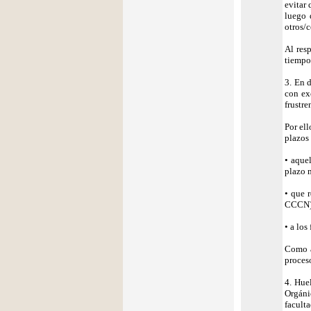
evitar
luego 
otros/
Al res
tiempo
3. En 
con ex
frustre
Por el
plazos 
• aque
plazo 
• que 
CCCN)
• a los
Como a
proceso
4. Hue
Orgáni
faculta