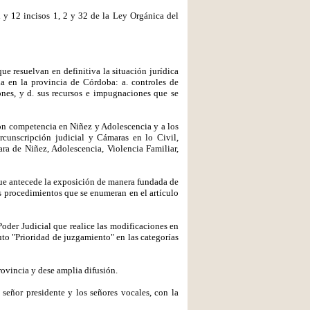
l y 12 incisos 1, 2 y 32 de la Ley Orgánica del
e resuelvan en definitiva la situación jurídica
ia en la provincia de Córdoba: a. controles de
ones, y d. sus recursos e impugnaciones que se
 con competencia en Niñez y Adolescencia y a los
rcunscripción judicial y Cámaras en lo Civil,
ara de Niñez, Adolescencia, Violencia Familiar,
 que antecede la exposición de manera fundada de
s procedimientos que se enumeran en el artículo
oder Judicial que realice las modificaciones en
uto "Prioridad de juzgamiento" en las categorías
rovincia y dese amplia difusión.
 señor presidente y los señores vocales, con la