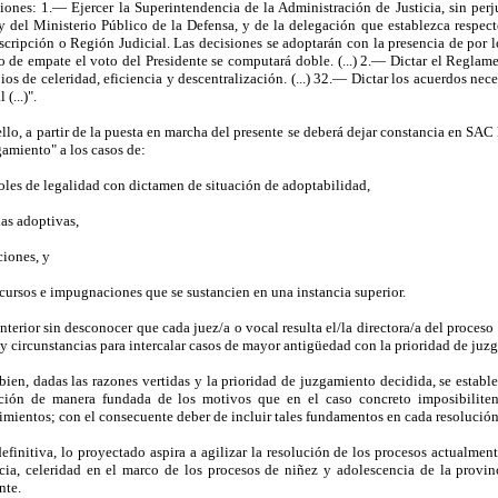
ciones: 1.— Ejercer la Superintendencia de la Administración de Justicia, sin perj
 y del Ministerio Público de la Defensa, y de la delegación que establezca respec
scripción o Región Judicial. Las decisiones se adoptarán con la presencia de por
o de empate el voto del Presidente se computará doble. (...) 2.— Dictar el Reglame
ios de celeridad, eficiencia y descentralización. (...) 32.— Dictar los acuerdos ne
 (...)".
ello, a partir de la puesta en marcha del presente se deberá dejar constancia en SAC
gamiento" a los casos de:
roles de legalidad con dictamen de situación de adoptabilidad,
das adoptivas,
ciones, y
ecursos e impugnaciones que se sustancien en una instancia superior.
nterior sin desconocer que cada juez/a o vocal resulta el/la directora/a del proceso
 y circunstancias para intercalar casos de mayor antigüedad con la prioridad de juz
bien, dadas las razones vertidas y la prioridad de juzgamiento decidida, se establ
ción de manera fundada de los motivos que en el caso concreto imposibiliten
imientos; con el consecuente deber de incluir tales fundamentos en cada resolución
efinitiva, lo proyectado aspira a agilizar la resolución de los procesos actualment
ncia, celeridad en el marco de los procesos de niñez y adolescencia de la provi
nte.