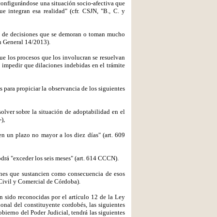
 configurándose una situación socio-afectiva que
e integran esa realidad" (cfr. CSJN, "B., C. y
ma de decisiones que se demoran o toman mucho
n General 14/2013).
que los procesos que los involucran se resuelvan
e impedir que dilaciones indebidas en el trámite
 para propiciar la observancia de los siguientes
solver sobre la situación de adoptabilidad en el
),
n un plazo no mayor a los diez días" (art. 609
podrá "exceder los seis meses" (art. 614 CCCN).
ones que sustancien como consecuencia de esos
 Civil y Comercial de Córdoba).
n sido reconocidas por el artículo 12 de la Ley
onal del constituyente cordobés, las siguientes
bierno del Poder Judicial, tendrá las siguientes