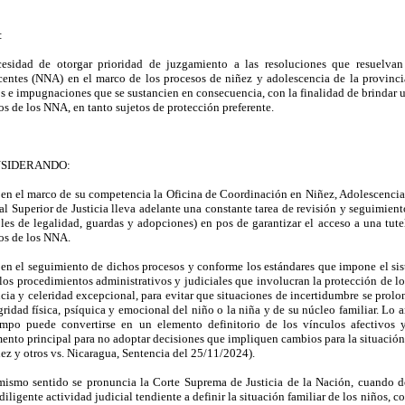
:
esidad de otorgar prioridad de juzgamiento a las resoluciones que resuelvan 
centes (NNA) en el marco de los procesos de niñez y adolescencia de la provinc
os e impugnaciones que se sustancien en consecuencia, con la finalidad de brindar u
s de los NNA, en tanto sujetos de protección preferente.
NSIDERANDO:
 en el marco de su competencia la Oficina de Coordinación en Niñez, Adolescencia,
al Superior de Justicia lleva adelante una constante tarea de revisión y seguimient
oles de legalidad, guardas y adopciones) en pos de garantizar el acceso a una tute
os de los NNA.
 en el seguimiento de dichos procesos y conforme los estándares que impone el si
..los procedimientos administrativos y judiciales que involucran la protección de l
ncia y celeridad excepcional, para evitar que situaciones de incertidumbre se prol
gridad física, psíquica y emocional del niño o la niña y de su núcleo familiar. Lo a
empo puede convertirse en un elemento definitorio de los vínculos afectivos y
ento principal para no adoptar decisiones que impliquen cambios para la situación 
ez y otros vs. Nicaragua, Sentencia del 25/11/2024).
mismo sentido se pronuncia la Corte Suprema de Justicia de la Nación, cuando d
 diligente actividad judicial tendiente a definir la situación familiar de los niños,