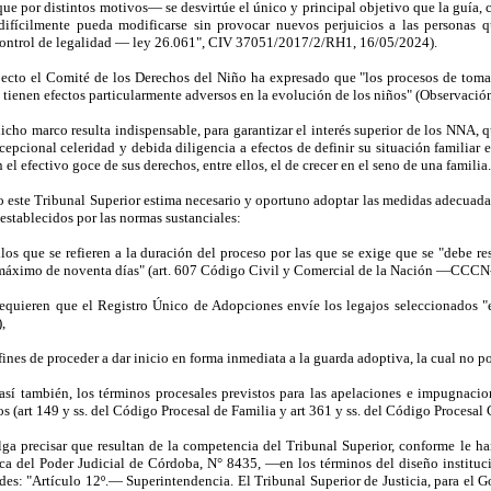
 que por distintos motivos— se desvirtúe el único y principal objetivo que la guía,
difícilmente pueda modificarse sin provocar nuevos perjuicios a las personas qu
control de legalidad — ley 26.061", CIV 37051/2017/2/RH1, 16/05/2024).
pecto el Comité de los Derechos del Niño ha expresado que "los procesos de to
 tienen efectos particularmente adversos en la evolución de los niños" (Observació
dicho marco resulta indispensable, para garantizar el interés superior de los NNA, 
cepcional celeridad y debida diligencia a efectos de definir su situación familiar 
n el efectivo goce de sus derechos, entre ellos, el de crecer en el seno de una familia.
lo este Tribunal Superior estima necesario y oportuno adoptar las medidas adecuadas
establecidos por las normas sustanciales:
llos que se refieren a la duración del proceso por las que se exige que se "debe re
máximo de noventa días" (art. 607 Código Civil y Comercial de la Nación —CCCN-
requieren que el Registro Único de Adopciones envíe los legajos seleccionados "e
,
 fines de proceder a dar inicio en forma inmediata a la guarda adoptiva, la cual no 
sí también, los términos procesales previstos para las apelaciones e impugnaci
s (art 149 y ss. del Código Procesal de Familia y art 361 y ss. del Código Procesal
lga precisar que resultan de la competencia del Tribunal Superior, conforme le ha
ca del Poder Judicial de Córdoba, N° 8435, —en los términos del diseño instituci
des: "Artículo 12º.— Superintendencia. El Tribunal Superior de Justicia, para el Go