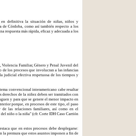
en definitiva la situación de niñas, niños y
ia de Córdoba, como así también respecto a los
na respuesta más rápida, eficaz y adecuada a los
 Violencia Familiar, Género y Penal Juvenil del
o de los procesos que involucran a las infancias
la judicial efectiva respetuosa de los tiempos y
stema convencional interamericano cabe resaltar
os derechos de la niñez deben ser tramitados con
onguen y para que se genere el menor impacto en
nterior porque, en procesos de este tipo, el paso
 de las relaciones familiares, así como en el
del niño o la niña" (cfr. Corte IDH Caso Carrión
estaca que en estos procesos debe desplegarse:
 con la premura que estos asuntos imponen a fin de