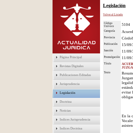
Legislación
Volver al Listado
Código
5104
Unívoco
Categoría
Acuerd
Provincia
Córdo
Publicación
15/09
Sanción
11/09
Página Principal
Promulgación
11/09
Título
ACUER
Revistas Digitales
JUZGA
Texto
Resume
Publicaciones Editadas
Juzgam
legali
Jurisprudencia
estánd
evitar
Legislación
obligac
Doctrina
Noticias
En la 
Indices Jurisprudencia
Vocale
asiste
Indices Doctrina