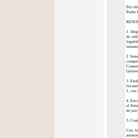
Por el
Poder J
RESU
1. Dis
de niñ
legali
sustanc
2. Ins
compet
Comerc
Género
3. Esta
los mo
1, con 
4. Enc
el Sis
de jui
5. Com
Con lo
asisten