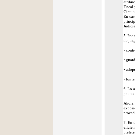
atribu
Fiscal
Circun
En cas
princip
Judicial
5. Por 
de juz
• cont
• guar
• adop
• los r
6. Lo a
pautas
Ahora 
exposi
proced
7. En d
eficie
prefere