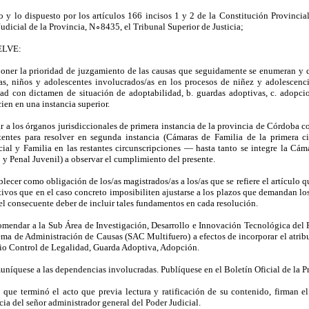
lo y lo dispuesto por los artículos 166 incisos 1 y 2 de la Constitución Provincia
udicial de la Provincia, N∘8435, el Tribunal Superior de Justicia;
ELVE:
poner la prioridad de juzgamiento de las causas que seguidamente se enumeran y qu
as, niños y adolescentes involucrados/as en los procesos de niñez y adolescenc
dad con dictamen de situación de adoptabilidad, b. guardas adoptivas, c. adopci
ien en una instancia superior.
tar a los órganos jurisdiccionales de primera instancia de la provincia de Córdoba
entes para resolver en segunda instancia (Cámaras de Familia de la primera ci
ial y Familia en las restantes circunscripciones — hasta tanto se integre la Cám
 y Penal Juvenil) a observar el cumplimiento del presente.
blecer como obligación de los/as magistrados/as a los/as que se refiere el artículo
tivos que en el caso concreto imposibiliten ajustarse a los plazos que demandan lo
el consecuente deber de incluir tales fundamentos en cada resolución.
omendar a la Sub Área de Investigación, Desarrollo e Innovación Tecnológica del P
tema de Administración de Causas (SAC Multifuero) a efectos de incorporar el atrib
cio Control de Legalidad, Guarda Adoptiva, Adopción.
uníquese a las dependencias involucradas. Publíquese en el Boletín Oficial de la P
 que terminó el acto que previa lectura y ratificación de su contenido, firman el
cia del señor administrador general del Poder Judicial.