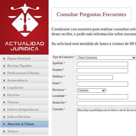
Consultar Preguntas Frecuentes
Contáctese con nosotros para realizar consultas sobr
desee recibir, o pedir más información sobre nuestra
Su solicitud será atendida de lunes a viernes de 09
Tipo de Consulta
*
Página Principal
Apellido
*
Revistas Digitales
Nombre
*
Publicaciones Editadas
Teléfono
*
Jurisprudencia
Email
*
Legislación
Provincia
*
Doctrina
Localidad
*
Noticias
Domicilio
*
Indices Jurisprudencia
Consulta
*
Indices Doctrina
Atención al Cliente
Autores